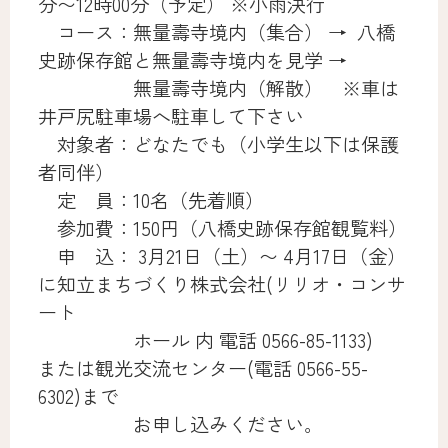
分〜12時00分（予定） ※小雨決行
コース：無量壽寺境内（集合） → 八橋
史跡保存館と無量壽寺境内を見学 →
無量壽寺境内（解散） ※車は
井戸尻駐車場へ駐車して下さい
対象者：どなたでも（小学生以下は保護
者同伴）
定 員：10名（先着順）
参加費：150円（八橋史跡保存館観覧料）
申 込： 3月21日（土）〜 4月17日（金）
に知立まちづくり株式会社(リリオ・コンサ
ート
ホール 内 電話 0566-85-1133)
または観光交流センター(電話 0566-55-
6302)まで
お申し込みください。